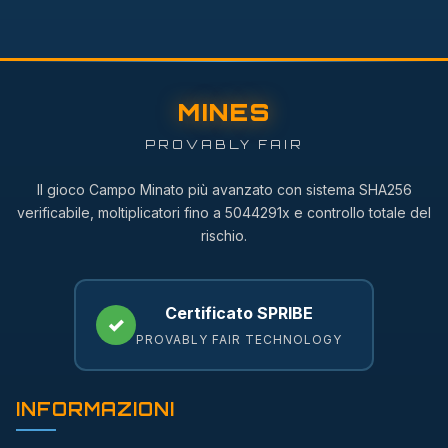
MINES
PROVABLY FAIR
Il gioco Campo Minato più avanzato con sistema SHA256
verificabile, moltiplicatori fino a 5044291x e controllo totale del
rischio.
Certificato SPRIBE
✓
PROVABLY FAIR TECHNOLOGY
INFORMAZIONI