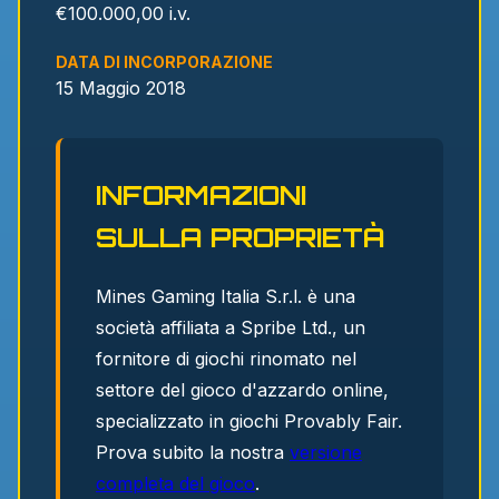
€100.000,00 i.v.
DATA DI INCORPORAZIONE
15 Maggio 2018
INFORMAZIONI
SULLA PROPRIETÀ
Mines Gaming Italia S.r.l. è una
società affiliata a Spribe Ltd., un
fornitore di giochi rinomato nel
settore del gioco d'azzardo online,
specializzato in giochi Provably Fair.
Prova subito la nostra
versione
completa del gioco
.