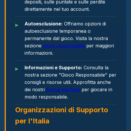
depositi, sulle puntate e sulle perdite
direttamente nel tuo account.
Autoesclusione:
Offriamo opzioni di
autoesclusione temporanea o
permanente dal gioco. Visita la nostra
sezione
gioco responsabile
per maggiori
informazioni.
Informazioni e Supporto:
Consulta la
nostra sezione "Gioco Responsabile" per
consigli e risorse utili. Approfitta anche
dei nostri
bonus esclusivi
per giocare in
modo responsabile.
Organizzazioni di Supporto
per l'Italia