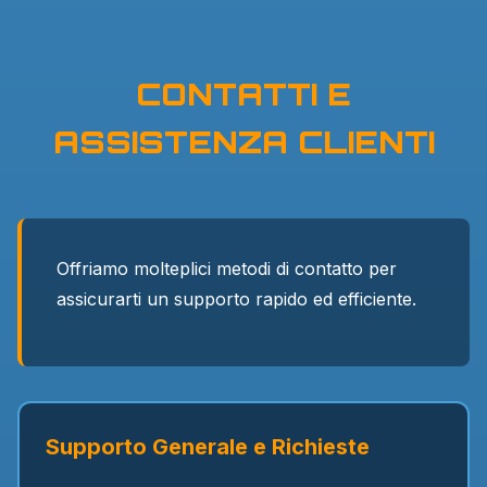
CONTATTI E
ASSISTENZA CLIENTI
Offriamo molteplici metodi di contatto per
assicurarti un supporto rapido ed efficiente.
Supporto Generale e Richieste