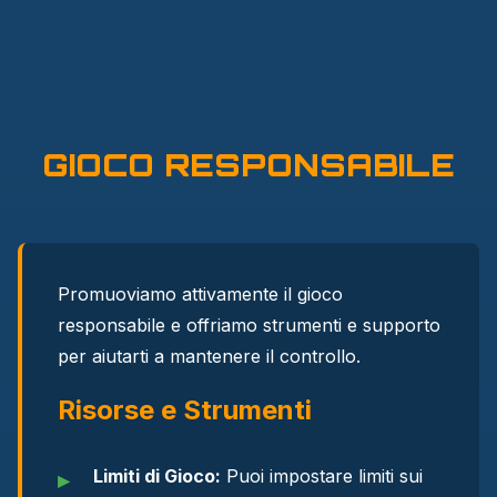
GIOCO RESPONSABILE
Promuoviamo attivamente il gioco
responsabile e offriamo strumenti e supporto
per aiutarti a mantenere il controllo.
Risorse e Strumenti
Limiti di Gioco:
Puoi impostare limiti sui