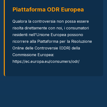
Piattaforma ODR Europea
Qualora la controversia non possa essere
risolta direttamente con noi, i consumatori
residenti nell'Unione Europea possono
ricorrere alla Piattaforma per la Risoluzione
Online delle Controversie (ODR) della
Commissione Europea:
https://ec.europa.eu/consumers/odr/