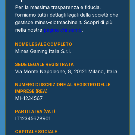
Per la massima trasparenza e fiducia,
forniamo tutti i dettagli legali della società che
gestisce mines-slotmachine.it. Scopri di più
nella nostra
pagina chi siamo
.
NOME LEGALE COMPLETO
Mines Gaming Italia S.r.l.
SEDE LEGALE REGISTRATA
Via Monte Napoleone, 8, 20121 Milano, Italia
NUMERO DI ISCRIZIONE AL REGISTRO DELLE
IMPRESE (REA)
MI-1234567
PARTITA IVA (VAT)
IT12345678901
CAPITALE SOCIALE