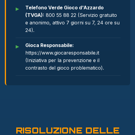
Telefono Verde Gioco d'Azzardo
(TVGA):
800 55 88 22 (Servizio gratuito
e anonimo, attivo 7 giorni su 7, 24 ore su
24).
Gioca Responsabile:
https://www.giocaresponsabile.it
(Iniziativa per la prevenzione e il
contrasto del gioco problematico).
RISOLUZIONE DELLE