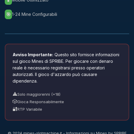
🎯
1-24 Mine Configurabili
Avviso Importante:
Questo sito fornisce informazioni
sul gioco Mines di SPRIBE. Per giocare con denaro
reale è necessario registrarsi presso operatori
autorizzati. Il gioco d'azzardo può causare
dipendenza.
⚠️
Solo maggiorenni (+18)
🎲
Gioca Responsabilmente
🔐
RTP Variabile
© 2024 mines-slotmachine.it - Informazioni su Mines by SPRIBE